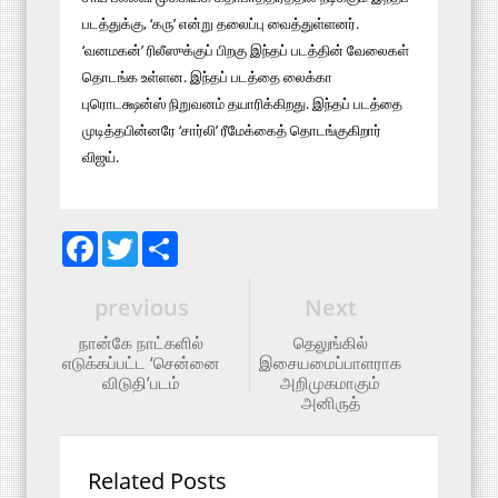
படத்துக்கு, ‘கரு’ என்று தலைப்பு வைத்துள்ளனர்.
‘வனமகன்’ ரிலீஸுக்குப் பிறகு இந்தப் படத்தின் வேலைகள்
தொடங்க உள்ளன. இந்தப் படத்தை லைக்கா
புரொடக்ஷன்ஸ் நிறுவனம் தயாரிக்கிறது. இந்தப் படத்தை
முடித்தபின்னரே ‘சார்லி’ ரீமேக்கைத் தொடங்குகிறார்
விஜய்.
F
T
S
a
w
h
c
i
a
e
t
r
previous
Next
b
t
e
o
e
நான்கே நாட்களில்
தெலுங்கில்
o
r
எடுக்கப்பட்ட ‘சென்னை
இசையமைப்பாளராக
k
விடுதி’படம்
அறிமுகமாகும்
அனிருத்
Related Posts