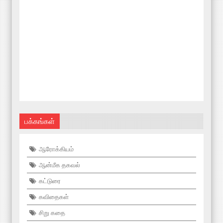
பக்கங்கள்
ஆரோக்கியம்
ஆன்மீக தகவல்
கட்டுரை
கவிதைகள்
சிறு கதை