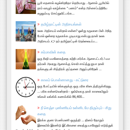
பூமி எதனால் சுழல்கிறதோ தெரியாது . ஆனால் ,பூமியில்
நாம் வாழும் வாழ்க்கை " பணம்" என்ற அச்சைப்பற்றியே
சுழலும்படி செய்துவிட்டார்க...
தமிழ்நாட்டின் அதிசயங்கள்
உலக அதிசயம் என்றால் என்ன? ஒன்று உருவான பின் அதே
போல் ஒன்றை உருவாக்க முடியாது என்பது தான் உலக
அதிசயம். 👉 நம் தமிழ்நாட்டின் நெல்லையப்ப...
கர்மாவின் கதை
ஒரு ரிஷி யமலோகத்தை சுற்றி பார்க்க ஆசைபட்டார்.! யம
தர்மன் அவரது ஆசைக்கு செவி சாய்த்து ஐயா நான்
தங்களுடன் சித்திரக் குப்தனை அனுப்புகிறேன் ...
காலம் பொன்னானது - கட்டுரை
ஒரு போட்டியில் உங்களுக்கு ஒரு பரிசு கிடைத்திருக்கிறது.
... பரிசு என்னவென்றால் - ஒவ்வொரு நாள் காலையிலும்
உங்கள் வங்கிக் கணக்கில் 86,400...
நீ செஞ்ச புண்ணியம் உன்னிடமே திரும்பும் - சிறு
கதை
இரக்க குண பெண்மணி ஒருத்தி ... தினம் தோறும்
இலையில் இரண்டு இட்லிகளை வைத்து யாரேனும் எடுத்துக்