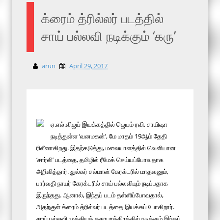
க்ரைம் த்ரில்லர் படத்தில்
சாய் பல்லவி நடிக்கும் ‘கரு’
arun
April 29, 2017
ஏ.எல்.விஜய் இயக்கத்தில் ஜெயம் ரவி, சாயிஷா
நடித்துள்ள ‘வனமகன்’, மே மாதம் 19ஆம் தேதி
ரிலீஸாகிறது. இதற்கடுத்து, மலையாளத்தில் வெளியான
‘சார்லி’ படத்தை, தமிழில் ரீமேக் செய்யப்போவதாக
அறிவித்தார். துல்கர் சல்மான் கேரக்டரில் மாதவனும்,
பார்வதி நாயர் கேரக்டரில் சாய் பல்லவியும் நடிப்பதாக
இருந்தது. ஆனால், இந்தப் படம் தள்ளிப்போவதால்,
அதற்குள் க்ரைம் த்ரில்லர் படத்தை இயக்கப் போகிறார்.
சாய் பல்லவி முக்கியக் கதாபாத்திரத்தில் நடிக்கும் இந்தப்