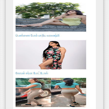
பெண்ணை போல் மாறிய வரலக்ஷ்மி
கோமல் சர்மா போட்டோஸ்