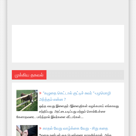
முக்கிய தகவல்
"கழுதை கெட்டால் குட்டிச் சுவர் "-பழமொழி
அர்த்தம் என்ன ?
ஒத்த வயது இளைஞர் /இளைஞிகள் வழக்கமாய் எங்காவது
சந்திப்பது அரட்டையடிப்பது மற்றும் சொல்பேச்சை
கேளாதவரை.. பார்த்தால் இவர்களை வீட்டார்கள்...
காதல் வேறு வாழ்க்கை வேறு - சிறு கதை
*எனது நண்பன் ஒரு பெண்ணை காதலித்தான், அந்த