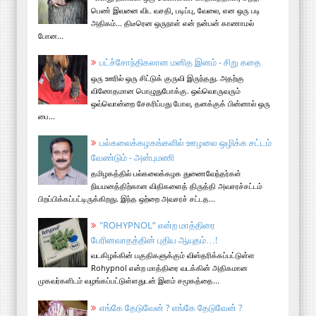
பெண் இவனை விட வசதி, படிப்பு, வேலை, என ஒரு படி
அதிகம்... திடீரென ஒருநாள் என் நன்பன் காணாமல்
போன...
பட்ச்சோந்திகலான மனித இனம் - சிறு கதை
ஒரு ஊரில் ஒரு சிட்டுக் குருவி இருந்தது. அதற்கு
வினோதமான பொழுதுபோக்கு. ஒவ்வொருவரும்
ஒவ்வொன்றை சேகரிப்பது போல, தனக்குக் பின்னால் ஒரு
பை...
பல்கலைக்கழகங்களில் ஊழலை ஒழிக்க சட்டம்
வேண்டும் - அன்புமணி
தமிழகத்தில் பல்கலைக்கழக துணைவேந்தர்கள்
நியமனத்திற்கான விதிகளைத் திருத்தி அவசரச்சட்டம்
பிறப்பிக்கப்பட்டிருக்கிறது. இந்த ஒற்றை அவசரச் சட்டத...
"ROHYPNOL” என்ற மாத்திரை
பேரினவாதத்தின் புதிய ஆயுதம்…!
வடகிழக்கின் பகுதிகளுக்கும் விஸ்தரிக்கப்பட்டுள்ள
Rohypnol என்ற மாத்திரை வடக்கின் அதிகமான
முகவர்களிடம் வழங்கப்பட்டுள்ளதுடன் இளம் சமூகத்தை...
எங்கே தேடுவேன் ? எங்கே தேடுவேன் ?