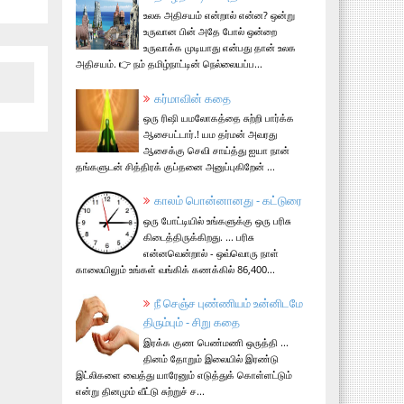
உலக அதிசயம் என்றால் என்ன? ஒன்று
உருவான பின் அதே போல் ஒன்றை
உருவாக்க முடியாது என்பது தான் உலக
அதிசயம். 👉 நம் தமிழ்நாட்டின் நெல்லையப்ப...
கர்மாவின் கதை
ஒரு ரிஷி யமலோகத்தை சுற்றி பார்க்க
ஆசைபட்டார்.! யம தர்மன் அவரது
ஆசைக்கு செவி சாய்த்து ஐயா நான்
தங்களுடன் சித்திரக் குப்தனை அனுப்புகிறேன் ...
காலம் பொன்னானது - கட்டுரை
ஒரு போட்டியில் உங்களுக்கு ஒரு பரிசு
கிடைத்திருக்கிறது. ... பரிசு
என்னவென்றால் - ஒவ்வொரு நாள்
காலையிலும் உங்கள் வங்கிக் கணக்கில் 86,400...
நீ செஞ்ச புண்ணியம் உன்னிடமே
திரும்பும் - சிறு கதை
இரக்க குண பெண்மணி ஒருத்தி ...
தினம் தோறும் இலையில் இரண்டு
இட்லிகளை வைத்து யாரேனும் எடுத்துக் கொள்ளட்டும்
என்று தினமும் வீட்டு சுற்றுச் ச...