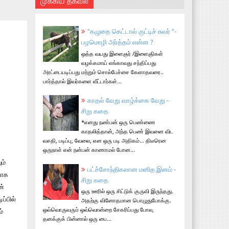
முக்கிய தகவல்
"கழுதை கெட்டால் குட்டிச் சுவர் "-
பழமொழி அர்த்தம் என்ன ?
ஒத்த வயது இளைஞர் /இளைஞிகள்
வழக்கமாய் எங்காவது சந்திப்பது
அரட்டையடிப்பது மற்றும் சொல்பேச்சை கேளாதவரை..
பார்த்தால் இவர்களை வீட்டார்கள்...
காதல் வேறு வாழ்க்கை வேறு -
சிறு கதை
*எனது நண்பன் ஒரு பெண்ணை
காதலித்தான், அந்த பெண் இவனை விட
வசதி, படிப்பு, வேலை, என ஒரு படி அதிகம்... திடீரென
ஒருநாள் என் நன்பன் காணாமல் போன...
ம்
பட்ச்சோந்திகலான மனித இனம் -
தாக
சிறு கதை
ன்
ஒரு ஊரில் ஒரு சிட்டுக் குருவி இருந்தது.
ப்பில்
அதற்கு வினோதமான பொழுதுபோக்கு.
ஒவ்வொருவரும் ஒவ்வொன்றை சேகரிப்பது போல,
ம்
தனக்குக் பின்னால் ஒரு பை...