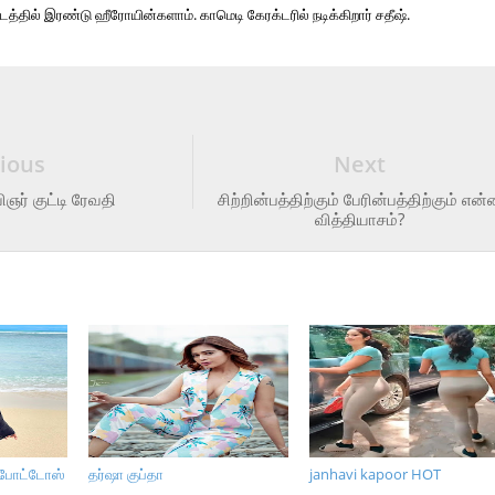
டத்தில் இரண்டு ஹீரோயின்களாம். காமெடி கேரக்டரில் நடிக்கிறார் சதீஷ்.
ious
Next
ர் குட்டி ரேவதி
சிற்றின்பத்திற்கும் பேரின்பத்திற்கும் என
வித்தியாசம்?
் போட்டோஸ்
தர்ஷா குப்தா
janhavi kapoor HOT