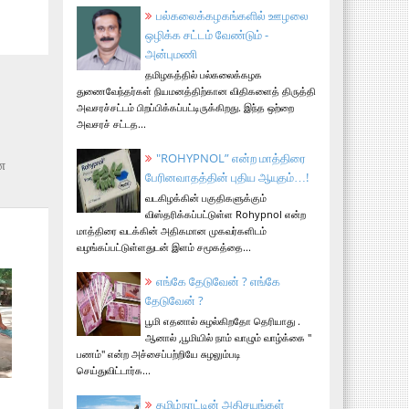
பல்கலைக்கழகங்களில் ஊழலை
ஒழிக்க சட்டம் வேண்டும் -
அன்புமணி
தமிழகத்தில் பல்கலைக்கழக
துணைவேந்தர்கள் நியமனத்திற்கான விதிகளைத் திருத்தி
அவசரச்சட்டம் பிறப்பிக்கப்பட்டிருக்கிறது. இந்த ஒற்றை
அவசரச் சட்டத...
"ROHYPNOL” என்ற மாத்திரை
்ன
பேரினவாதத்தின் புதிய ஆயுதம்…!
வடகிழக்கின் பகுதிகளுக்கும்
விஸ்தரிக்கப்பட்டுள்ள Rohypnol என்ற
மாத்திரை வடக்கின் அதிகமான முகவர்களிடம்
வழங்கப்பட்டுள்ளதுடன் இளம் சமூகத்தை...
எங்கே தேடுவேன் ? எங்கே
தேடுவேன் ?
பூமி எதனால் சுழல்கிறதோ தெரியாது .
ஆனால் ,பூமியில் நாம் வாழும் வாழ்க்கை "
பணம்" என்ற அச்சைப்பற்றியே சுழலும்படி
செய்துவிட்டார்க...
தமிழ்நாட்டின் அதிசயங்கள்