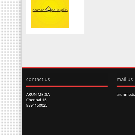
contact us
mail us
ARUN MEDIA
arunmedi
Chennai-16
9894150025