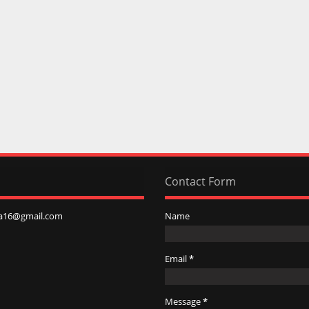
Contact Form
a16@gmail.com
Name
Email
*
Message
*