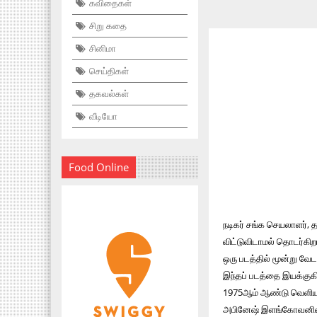
கவிதைகள்
சிறு கதை
சினிமா
செய்திகள்
தகவல்கள்
வீடியோ
Food Online
நடிகர் சங்க செயலாளர், த
விட்டுவிடாமல் தொடர்கிறா
ஒரு படத்தில் மூன்று வே
இந்தப் படத்தை இயக்குகிற
1975ஆம் ஆண்டு வெளியான 
அபினேஷ் இளங்கோவனின் ‘