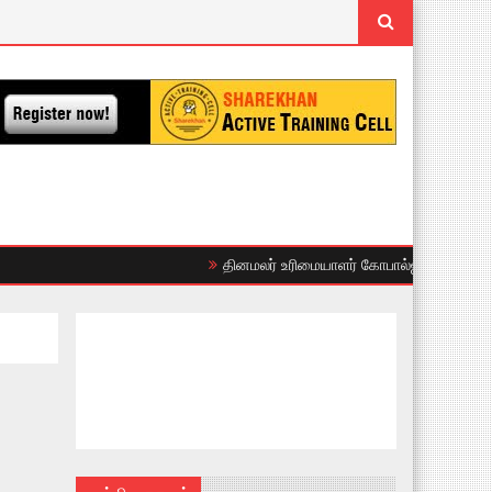
தினமலர் உரிமையாளர் கோபால்ஜி போட்ட பொய் வ