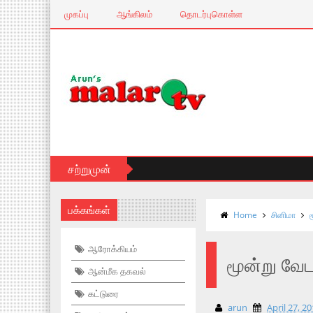
முகப்பு
ஆங்கிலம்
தொடர்புகொள்ள
சற்றுமுன்
பக்கங்கள்
Home
சினிமா
ஆரோக்கியம்
மூன்று வேட
ஆன்மீக தகவல்
கட்டுரை
arun
April 27, 2