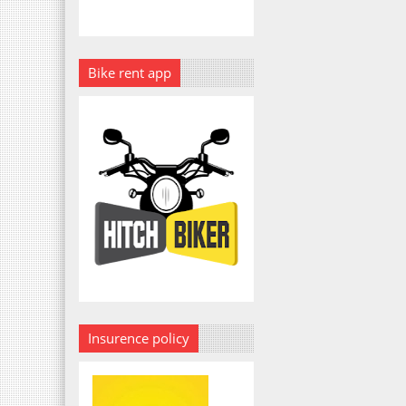
Bike rent app
Insurence policy