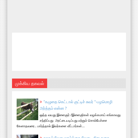
முக்கிய தகவல்
"கழுதை கெட்டால் குட்டிச் சுவர் "-பழமொழி
அர்த்தம் என்ன ?
ஒத்த வயது இளைஞர் /இளைஞிகள் வழக்கமாய் எங்காவது
சந்திப்பது அரட்டையடிப்பது மற்றும் சொல்பேச்சை
கேளாதவரை.. பார்த்தால் இவர்களை வீட்டார்கள்...
காதல் வேறு வாழ்க்கை வேறு - சிறு கதை