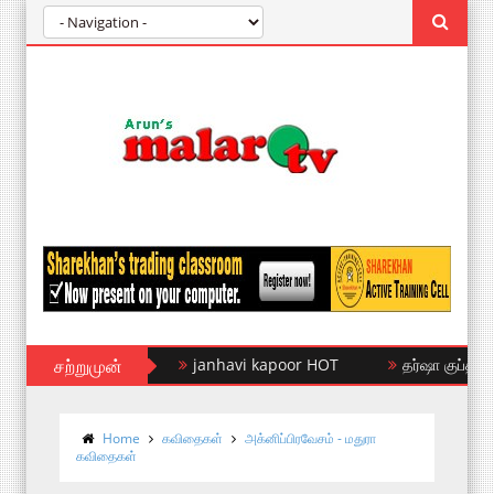
சற்றுமுன்
janhavi kapoor HOT
தர்ஷா குப்தா
Home
கவிதைகள்
அக்னிப்பிரவேசம் - மதுரா
கவிதைகள்