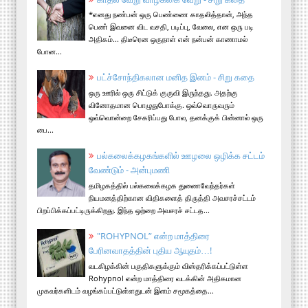
*எனது நண்பன் ஒரு பெண்ணை காதலித்தான், அந்த
பெண் இவனை விட வசதி, படிப்பு, வேலை, என ஒரு படி
அதிகம்... திடீரென ஒருநாள் என் நன்பன் காணாமல்
போன...
பட்ச்சோந்திகலான மனித இனம் - சிறு கதை
ஒரு ஊரில் ஒரு சிட்டுக் குருவி இருந்தது. அதற்கு
வினோதமான பொழுதுபோக்கு. ஒவ்வொருவரும்
ஒவ்வொன்றை சேகரிப்பது போல, தனக்குக் பின்னால் ஒரு
பை...
பல்கலைக்கழகங்களில் ஊழலை ஒழிக்க சட்டம்
வேண்டும் - அன்புமணி
தமிழகத்தில் பல்கலைக்கழக துணைவேந்தர்கள்
நியமனத்திற்கான விதிகளைத் திருத்தி அவசரச்சட்டம்
பிறப்பிக்கப்பட்டிருக்கிறது. இந்த ஒற்றை அவசரச் சட்டத...
"ROHYPNOL” என்ற மாத்திரை
பேரினவாதத்தின் புதிய ஆயுதம்…!
வடகிழக்கின் பகுதிகளுக்கும் விஸ்தரிக்கப்பட்டுள்ள
Rohypnol என்ற மாத்திரை வடக்கின் அதிகமான
முகவர்களிடம் வழங்கப்பட்டுள்ளதுடன் இளம் சமூகத்தை...