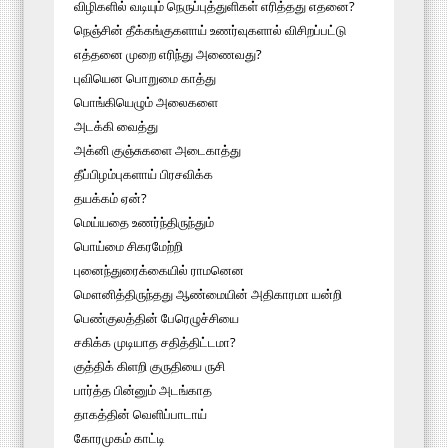
விழிகளில் வடியும் நெருப்புத்துளிகள் எரித்தது எதனை?
நெஞ்சின் தீக்கங்குகளாய் உணர்வுகளால் விசிறப்பட்டு
எத்தனை முறை எரிந்து அணைவது?
புவியென பொறுமை காத்து
பொங்கியெழும் அலைகளை
அடக்கி வைத்து
அக்னி குஞ்சுகளை அடைகாத்து
தீப்பிழம்புகளாய் பிரசவிக்க
தயக்கம் ஏன்?
மெய்யதை உணர்ந்திருந்தும்
பொய்மை சிகரமேற்றி
புனைந்துரைக்கையில் ராமனென
மௌனித்திருந்தது ஆண்மையின் அதிகாரமா யன்றி
பெண்குலத்தின் பேரெழுச்சியை
சகிக்க முடியாத சதித்திட்டமா?
குத்திக் கிளறி குருதியை ருசி
பார்த்த பின்னும் அடங்காத
தாகத்தின் வெளிப்பாடாய்
கோரமுகம் காட்டி