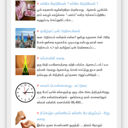
எங்கே தேடுவேன் ? எங்கே தேடுவேன் ?
பூமி எதனால் சுழல்கிறதோ தெரியாது . ஆனால் ,பூமியில்
நாம் வாழும் வாழ்க்கை " பணம்" என்ற அச்சைப்பற்றியே
சுழலும்படி செய்துவிட்டார்க...
தமிழ்நாட்டின் அதிசயங்கள்
உலக அதிசயம் என்றால் என்ன? ஒன்று உருவான பின் அதே
போல் ஒன்றை உருவாக்க முடியாது என்பது தான் உலக
அதிசயம். 👉 நம் தமிழ்நாட்டின் நெல்லையப்ப...
கர்மாவின் கதை
ஒரு ரிஷி யமலோகத்தை சுற்றி பார்க்க ஆசைபட்டார்.! யம
தர்மன் அவரது ஆசைக்கு செவி சாய்த்து ஐயா நான்
தங்களுடன் சித்திரக் குப்தனை அனுப்புகிறேன் ...
காலம் பொன்னானது - கட்டுரை
ஒரு போட்டியில் உங்களுக்கு ஒரு பரிசு கிடைத்திருக்கிறது.
... பரிசு என்னவென்றால் - ஒவ்வொரு நாள் காலையிலும்
உங்கள் வங்கிக் கணக்கில் 86,400...
நீ செஞ்ச புண்ணியம் உன்னிடமே திரும்பும் - சிறு
கதை
இரக்க குண பெண்மணி ஒருத்தி ... தினம் தோறும்