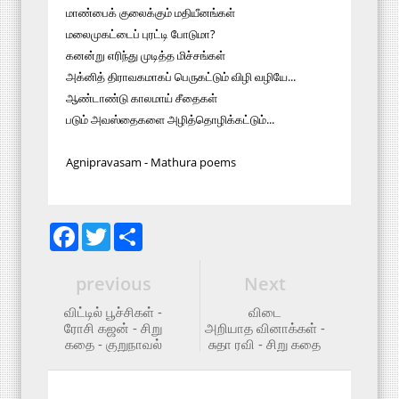
மாண்பைக் குலைக்கும் மதியீனங்கள்
மலைமுகட்டைப் புரட்டி போடுமா?
கனன்று எரிந்து முடித்த மிச்சங்கள்
அக்னித் திராவகமாகப் பெருகட்டும் விழி வழியே...
ஆண்டாண்டு காலமாய் சீதைகள்
படும் அவஸ்தைகளை அழித்தொழிக்கட்டும்...
Agnipravasam - Mathura poems
F
T
S
a
w
h
c
i
a
e
t
r
previous
Next
b
t
e
o
e
விட்டில் பூச்சிகள் -
விடை
o
r
ரோசி கஜன் - சிறு
அறியாத வினாக்கள் -
k
கதை - குறுநாவல்
சுதா ரவி - சிறு கதை