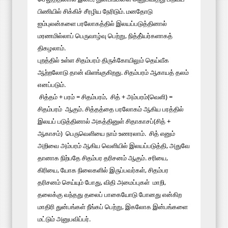
பிணியில் சிக்கிச் சீரழிய நேரிடும். மனதோடு
ஐம்புலன்களை பரலோகத்தில் இலயப்படுத்தினால்
மரணமில்லாப் பெருவாழ்வு பெற்று, நித்தி்யர்களாகத்
திகழலாம்.
புறத்தில் உள்ள சிதம்பரம் திருக்கோயிலும் தெய்வீக
ஆற்றலோடு தான் விளங்குகிறது. சிதம்பரம் ஆகாயத் தலம்
எனப்படும்.
சித்தம் + பரம் = சிதம்பரம், சித் + அம்பரம்(வெளி) =
சிதம்பரம் ஆகும். சித்தத்தை பரலோகம் ஆகிய பரத்தில்
இலயப் படுத்தினால் அகத்தினுள் சிதாகாசப்(சித் +
ஆகாசம்) பெருவெளியை நாம் உணரலாம். சித் எனும்
அறிவை அம்பரம் ஆகிய வெளியில் இலயப்படுத்தி, அதுவே
தானாக நிற்பதே சிதம்பர தரிசனம் ஆகும். சரியை,
கிரியை, யோக நிலைகளில் இருப்பவர்கள், சிதம்பர
தரிசனம் செய்யும் போது, விதி அமைப்புகள் மாறி,
தலைக்கு வந்தது தலைப் பாகையோடு போனது என்கிற
மாதிரி துன்பங்கள் நீங்கப் பெற்று, இகலோக இன்பங்களை
மட்டும் அனுபவிப்பர்.