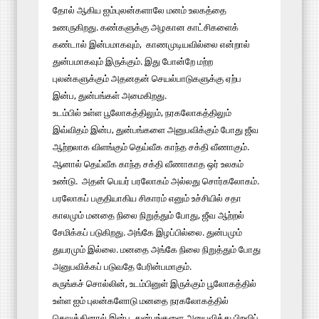
தோல் ஆகிய ஐம்புலன்களாலே மனம் உலகத்தை
உணருகிறது. கண்களுக்கு அழகான காட்சிகளைக்
கண்டால் இன்பமாகவும், காணமுடியவில்லை என்றால்
துன்பமாகவும் இருக்கும். இது போன்றே மற்ற
புலன்களுக்கும் அதனதன் செயல்பாடுகளுக்கு ஏற்ப
இன்ப, துன்பங்கள் அமைகிறது.
உடம்பில் உள்ள பூலோகத்திலும், நரகலோகத்திலும்
இவ்விதம் இன்ப, துன்பங்களை அனுபவிக்கும் போது ஜீவ
ஆற்றலாக விளங்கும் தெய்வீக காந்த சக்தி வீணாகும்.
ஆனால் தெய்வீக காந்த சக்தி வீணாகாத ஒர் உலகம்
உண்டு. அதன் பெயர் பரலோகம் அல்லது சொர்கலோகம்.
பரலோகப் பகுதியாகிய சிகாரம் எனும் உச்சியில் சதா
காலமும் மனதை நிலை நிறுத்தும் போது, ஜீவ ஆற்றல்
சேமிக்கப் படுகிறது. அங்கே இழப்பில்லை. துன்பமும்
துயரமும் இல்லை. மனதை அங்கே நிலை நிறுத்தும் போது
அனுபவிக்கப் படுவதே பேரின்பமாகும்.
சுருங்கச் சொல்லின், உடம்பினுள் இருக்கும் பூலோகத்தில்
உள்ள ஐம் புலன்களோடு மனதை நரகலோகத்தில்
செலுத்தினால் இன்ப, துன்பங்களை அனுபவித்து பிறவிப்