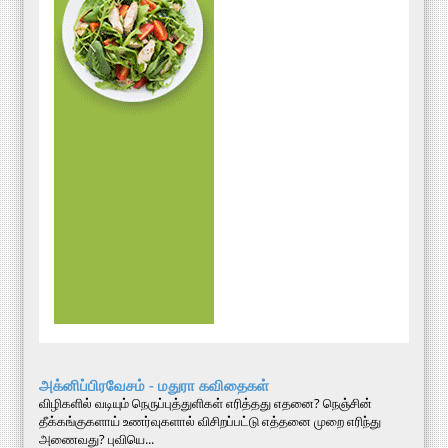
அக்னிப்பிரவேசம் - மதுரா கவிதைகள்
விழிகளில் வடியும் நெருப்புத்துளிகள் எரித்தது எதனை? நெஞ்சின்
தீக்கங்குகளாய் உணர்வுகளால் விசிறப்பட்டு எத்தனை முறை எரிந்து
அணைவது? புவியெ...