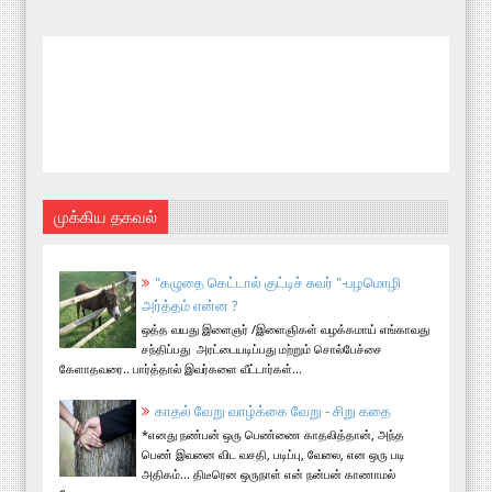
முக்கிய தகவல்
"கழுதை கெட்டால் குட்டிச் சுவர் "-பழமொழி
அர்த்தம் என்ன ?
ஒத்த வயது இளைஞர் /இளைஞிகள் வழக்கமாய் எங்காவது
சந்திப்பது அரட்டையடிப்பது மற்றும் சொல்பேச்சை
கேளாதவரை.. பார்த்தால் இவர்களை வீட்டார்கள்...
காதல் வேறு வாழ்க்கை வேறு - சிறு கதை
*எனது நண்பன் ஒரு பெண்ணை காதலித்தான், அந்த
பெண் இவனை விட வசதி, படிப்பு, வேலை, என ஒரு படி
அதிகம்... திடீரென ஒருநாள் என் நன்பன் காணாமல்