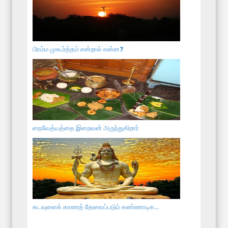
பிரம்ம முகூர்த்தம் என்றால் என்ன❓
நைவேத்யத்தை இறைவன் அருந்துகிறார்
கடவுளைக் காணத் தேவைப்படும் கண்ணாடிக...