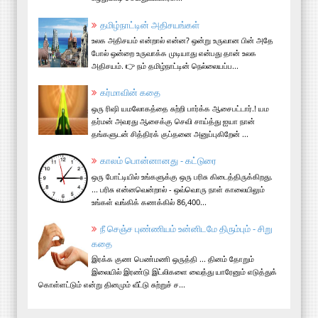
தமிழ்நாட்டின் அதிசயங்கள்
உலக அதிசயம் என்றால் என்ன? ஒன்று உருவான பின் அதே
போல் ஒன்றை உருவாக்க முடியாது என்பது தான் உலக
அதிசயம். 👉 நம் தமிழ்நாட்டின் நெல்லையப்ப...
கர்மாவின் கதை
ஒரு ரிஷி யமலோகத்தை சுற்றி பார்க்க ஆசைபட்டார்.! யம
தர்மன் அவரது ஆசைக்கு செவி சாய்த்து ஐயா நான்
தங்களுடன் சித்திரக் குப்தனை அனுப்புகிறேன் ...
காலம் பொன்னானது - கட்டுரை
ஒரு போட்டியில் உங்களுக்கு ஒரு பரிசு கிடைத்திருக்கிறது.
... பரிசு என்னவென்றால் - ஒவ்வொரு நாள் காலையிலும்
உங்கள் வங்கிக் கணக்கில் 86,400...
நீ செஞ்ச புண்ணியம் உன்னிடமே திரும்பும் - சிறு
கதை
இரக்க குண பெண்மணி ஒருத்தி ... தினம் தோறும்
இலையில் இரண்டு இட்லிகளை வைத்து யாரேனும் எடுத்துக்
கொள்ளட்டும் என்று தினமும் வீட்டு சுற்றுச் ச...