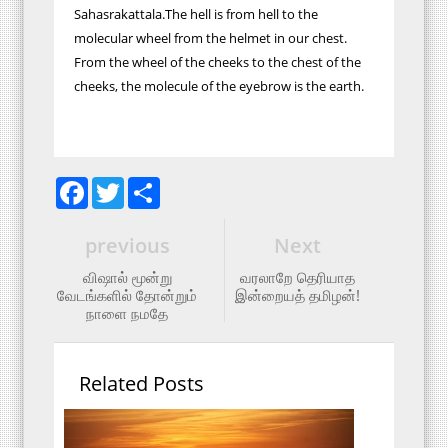
Sahasrakattala.
The hell is from hell to the
molecular wheel from the helmet in our chest.
From the wheel of the cheeks to the chest of the
cheeks, the molecule of the eyebrow is the earth.
F
T
S
a
w
h
c
i
a
e
t
r
previous
Next
b
t
e
o
e
விஷால் மூன்று
வரலாறே தெரியாத
o
r
வேடங்களில் தோன்றும்
இன்றையத் தமிழன்!
k
நாளை நமதே
Related Posts