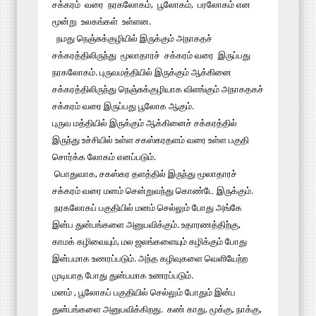
சக்கரம் வரை நரகலோகம், பூலோகம், பரலோகம் என
மூன்று உலகங்கள் உள்ளன.
நமது நெஞ்சுக்குழியில் இருக்கும் அநாகதச்
சக்கரத்திலிருந்து மூலாதாரச் சக்கரம் வரை இருப்பது
நரகலோகம். புருவமத்தியில் இருக்கும் ஆக்கினை
சக்கரத்திலிருந்து நெஞ்சுக்குழியாக விளங்கும் அநாகதகச்
சக்கரம் வரை இருப்பது பூலோக ஆகும்.
புருவ மத்தியில் இருக்கும் ஆக்கினைச் சக்கரத்தில்
இருந்து உச்சியில் உள்ள சகஸ்கரதளம் வரை உள்ள பகுதி
சொர்க்க லோகம் எனப்படும்.
பொதுவாக, சகஸ்கர தளத்தில் இருந்து மூலாதாரச்
சக்கரம் வரை மனம் சென்றுவந்து கொண்டே இருக்கும்.
நரகலோகப் பகுதியில் மனம் செல்லும் போது அங்கே
இன்ப துன்பங்களை அனுபவிக்கும். உதாரணத்திற்கு,
காமக் கழிவையும், மல ஜலங்களையும் கழிக்கும் போது
இன்பமாக உணரப்படும். அந்த கழிவுகளை வெளியேற்ற
முடியாத போது துன்பமாக உணரப்படும்.
மனம் , பூலோகப் பகுதியில் செல்லும் போதும் இன்ப
துன்பங்களை அனுபவிக்கிறது. கண் காது, மூக்கு, நாக்கு,