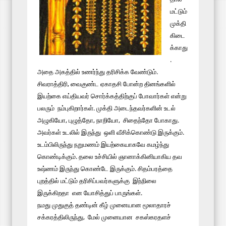
மட்டும்
முக்தி
கிடை
க்காது
.
அதை அகத்தில் உணர்ந்து தரிசிக்க வேண்டும்.
சிவராத்திரி, வைகுண்ட ஏகாதசி போன்ற தினங்களில்
இயற்கை எய்தியவர் சொர்க்கத்திற்குப் போவார்கள் என்று
பலரும் நம்புகிறார்கள். முக்தி அடைந்தவர்களின் உடல்
அழுகியோ, புழுத்தோ, நாறியோ, சிதைந்தோ போகாது.
அவர்கள் உடலில் இருந்து ஒளி வீசிக்கொண்டு இருக்கும்.
உடம்பிலிருந்து நறுமணம் இயற்கையாகவே கமழ்ந்து
கொண்டிக்கும். தலை உச்சியில் ஞானாக்கினியாகிய தவ
உஷ்ணம் இருந்து கொண்டே இருக்கும். சிதம்பரத்தை
புறத்தில் மட்டும் தரிசிப்பவர்களுக்கு இந்நிலை
இருக்கிறதா என யோசித்துப் பாருங்கள்.
நமது முதுகுத் தண்டின் கீழ் முனையான மூலாதாரச்
சக்கரத்திலிருந்து, மேல் முனையான சகஸ்கரதளச்