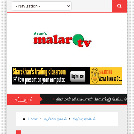
சற்றுமுன்
janhavi kapoor HOT
தர்ஷா குப்தா
Home
ஆன்மீக தகவல்
சிதம்பர ரகசியம் !