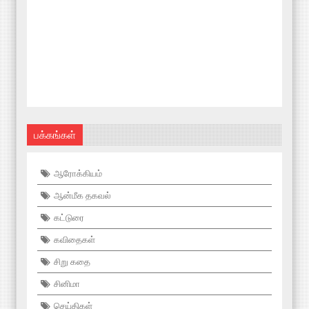
பக்கங்கள்
ஆரோக்கியம்
ஆன்மீக தகவல்
கட்டுரை
கவிதைகள்
சிறு கதை
சினிமா
செய்திகள்