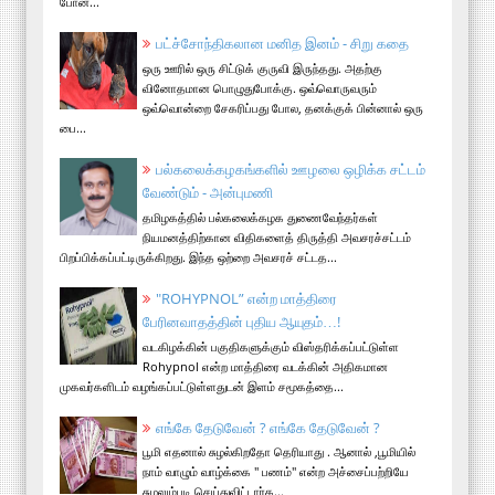
போன...
பட்ச்சோந்திகலான மனித இனம் - சிறு கதை
ஒரு ஊரில் ஒரு சிட்டுக் குருவி இருந்தது. அதற்கு
வினோதமான பொழுதுபோக்கு. ஒவ்வொருவரும்
ஒவ்வொன்றை சேகரிப்பது போல, தனக்குக் பின்னால் ஒரு
பை...
பல்கலைக்கழகங்களில் ஊழலை ஒழிக்க சட்டம்
வேண்டும் - அன்புமணி
தமிழகத்தில் பல்கலைக்கழக துணைவேந்தர்கள்
நியமனத்திற்கான விதிகளைத் திருத்தி அவசரச்சட்டம்
பிறப்பிக்கப்பட்டிருக்கிறது. இந்த ஒற்றை அவசரச் சட்டத...
"ROHYPNOL” என்ற மாத்திரை
பேரினவாதத்தின் புதிய ஆயுதம்…!
வடகிழக்கின் பகுதிகளுக்கும் விஸ்தரிக்கப்பட்டுள்ள
Rohypnol என்ற மாத்திரை வடக்கின் அதிகமான
முகவர்களிடம் வழங்கப்பட்டுள்ளதுடன் இளம் சமூகத்தை...
எங்கே தேடுவேன் ? எங்கே தேடுவேன் ?
பூமி எதனால் சுழல்கிறதோ தெரியாது . ஆனால் ,பூமியில்
நாம் வாழும் வாழ்க்கை " பணம்" என்ற அச்சைப்பற்றியே
சுழலும்படி செய்துவிட்டார்க...