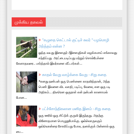
முக்கிய தகவல்
"கழுதை கெட்டால் குட்டிச் சுவர் "-பழமொழி
அர்த்தம் என்ன ?
ஒத்த வயது இளைஞர் /இளைஞிகள் வழக்கமாய் எங்காவது
சந்திப்பது அரட்டையடிப்பது மற்றும் சொல்பேச்சை
கேளாதவரை.. பார்த்தால் இவர்களை வீட்டார்கள்...
காதல் வேறு வாழ்க்கை வேறு - சிறு கதை
*எனது நண்பன் ஒரு பெண்ணை காதலித்தான், அந்த
பெண் இவனை விட வசதி, படிப்பு, வேலை, என ஒரு படி
அதிகம்... திடீரென ஒருநாள் என் நன்பன் காணாமல்
போன...
பட்ச்சோந்திகலான மனித இனம் - சிறு கதை
ஒரு ஊரில் ஒரு சிட்டுக் குருவி இருந்தது. அதற்கு
வினோதமான பொழுதுபோக்கு. ஒவ்வொருவரும்
ஒவ்வொன்றை சேகரிப்பது போல, தனக்குக் பின்னால் ஒரு
பை...