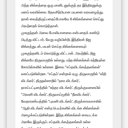
அந்த லிங்கத்தை ஒரு மானிடனுக்குத் தர இந்திரனுக்கு
மனம் வரவில்லை. தேவசிற்பியான மயனை வரவழைத்து,
தான் வைத்திருப்பதைப்போலவே 6 லிங்கங்களை செய்து
அவற்றைக் கொடுத்தான்.
முசுகுந்தன் அவை போலியானவை என்பதைக் கண்டு
பிடித்து விட்டார். வேறு வழியின்றி, இந்திரன் நிஜ
லிங்கத்துடன், மயன் செய்த லிங்கங்களையும்
முசுகுந்தனிடம் கொடுத்து விட்டான். அவற்றில், நிஜ
லிங்கமே திருவாரூரில் உள்ளது. மற்ற லிங்கங்கள் சுற்றியுள்ள
கோயில்களில் உள்ளன. இவை “சப்தவிடங்கத்தலங்கள்’
எனப்படுகின்றன. “சப்தம்‘ என்றால் ஏழு. திருவாரூரில் “வீதி
விடங்கர்’, திருநள்ளாறில் “நகர விடங்கர்’,
நாகப்பட்டினத்தில் “சுந்தர விடங்கர்’, திருக்குவளையில்
“அவனி விடங்கர்’, திருவாய்மூரில் “நீலவிடங்கர்’,
வேதாரண்யத்தில் “புவனி விடங்கர்’, திருக்காரவாசலில்
“ஆதி விடங்கர்’ என்ற பெயர்களில் விடங்க லிங்கங்கள்
அழைக்கப்படுகின்றன. இந்த லிங்கங்கள் கையடக்க
அளவே இருக்கும். சப்தவிடங்கத்தலங்கள் உள்ள