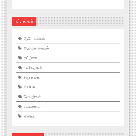
பக்கங்கள்
ஆரோக்கியம்
ஆன்மீக தகவல்
கட்டுரை
கவிதைகள்
சிறு கதை
சினிமா
செய்திகள்
தகவல்கள்
வீடியோ