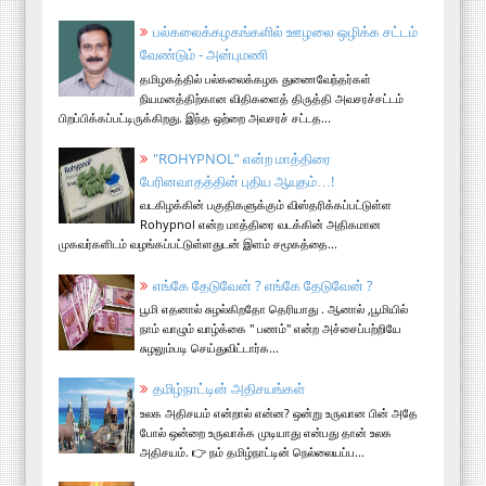
பல்கலைக்கழகங்களில் ஊழலை ஒழிக்க சட்டம்
வேண்டும் - அன்புமணி
தமிழகத்தில் பல்கலைக்கழக துணைவேந்தர்கள்
நியமனத்திற்கான விதிகளைத் திருத்தி அவசரச்சட்டம்
பிறப்பிக்கப்பட்டிருக்கிறது. இந்த ஒற்றை அவசரச் சட்டத...
"ROHYPNOL” என்ற மாத்திரை
பேரினவாதத்தின் புதிய ஆயுதம்…!
வடகிழக்கின் பகுதிகளுக்கும் விஸ்தரிக்கப்பட்டுள்ள
Rohypnol என்ற மாத்திரை வடக்கின் அதிகமான
முகவர்களிடம் வழங்கப்பட்டுள்ளதுடன் இளம் சமூகத்தை...
எங்கே தேடுவேன் ? எங்கே தேடுவேன் ?
பூமி எதனால் சுழல்கிறதோ தெரியாது . ஆனால் ,பூமியில்
நாம் வாழும் வாழ்க்கை " பணம்" என்ற அச்சைப்பற்றியே
சுழலும்படி செய்துவிட்டார்க...
தமிழ்நாட்டின் அதிசயங்கள்
உலக அதிசயம் என்றால் என்ன? ஒன்று உருவான பின் அதே
போல் ஒன்றை உருவாக்க முடியாது என்பது தான் உலக
அதிசயம். 👉 நம் தமிழ்நாட்டின் நெல்லையப்ப...