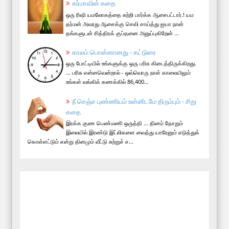
கர்மாவின் கதை
ஒரு ரிஷி யமலோகத்தை சுற்றி பார்க்க ஆசைபட்டார்.! யம
தர்மன் அவரது ஆசைக்கு செவி சாய்த்து ஐயா நான்
தங்களுடன் சித்திரக் குப்தனை அனுப்புகிறேன் ...
காலம் பொன்னானது - கட்டுரை
ஒரு போட்டியில் உங்களுக்கு ஒரு பரிசு கிடைத்திருக்கிறது.
... பரிசு என்னவென்றால் - ஒவ்வொரு நாள் காலையிலும்
உங்கள் வங்கிக் கணக்கில் 86,400...
நீ செஞ்ச புண்ணியம் உன்னிடமே திரும்பும் - சிறு
கதை
இரக்க குண பெண்மணி ஒருத்தி ... தினம் தோறும்
இலையில் இரண்டு இட்லிகளை வைத்து யாரேனும் எடுத்துக்
கொள்ளட்டும் என்று தினமும் வீட்டு சுற்றுச் ச...