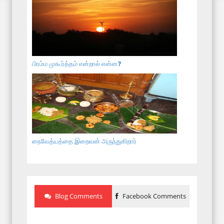
பிரம்ம முகூர்த்தம் என்றால் என்ன❓
நைவேத்யத்தை இறைவன் அருந்துகிறார்
Blog Comments
Facebook Comments