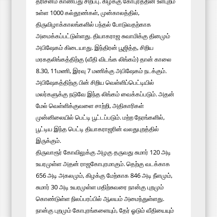
தரிசனம் காண்பது சிறப்பு. கிழக்கு கோபுரத்தின் உள்புறம்
உள்ள 1000 கல்தூண்கள், முன்காலத்தில்,
திருவிழாக்காலங்களில் பந்தல் போடுவதற்காக
அமைக்கப்பட்டுள்ளது. தியாகராஜ சுவாமிக்கு தினமும்
அபிஷேகம் கிடையாது. இந்திரன் பூஜித்த, சிறிய
மரகதலிங்கத்திற்கு (வீதி விடங்க லிங்கம்) தான் காலை
8.30, 11மணி, இரவு 7 மணிக்கு அபிஷேகம் நடக்கும்.
அபிஷேகத்திற்கு பின் சிறிய வெள்ளிப்பெட்டியில்
மலர்களுக்கு நடுவே இந்த லிங்கம் வைக்கப்படும். அதன்
மேல் வெள்ளிக்குவளை சாற்றி, அதிகாரிகள்
முன்னிலையில் பெட்டி பூட்டப்படும். மற்ற நேரங்களில்,
பூட்டிய இந்த பெட்டி தியாகராஜரின் வலதுபுறத்தில்
இருக்கும்.
திருவாரூர் கோவிலுக்கு அழகு தருவது சுமார் 120 அடி
உயரமுள்ள அதன் ராஜகோபுரமாகும். தெற்கு வடக்காக
656 அடி அகலமும், கிழக்கு மேற்காக 846 அடி நீளமும்,
சுமார் 30 அடி உயரமுள்ள மதிற்சுவரை நான்கு புறமும்
கொண்டுள்ள நிலப்பரப்பில் ஆலயம் அமைந்துள்ளது.
நான்கு புறமும் கோபுரங்களையும், தேர் ஓடும் வீதியையும்