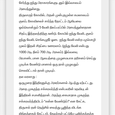
சேர்த்து ஐந்து பிராகாரங்களுடனும் இவ்வாலயம்
அமைந்துள்ளது.
திருவாரூர் கோவில், அதன் முன்புறமுள்ள கமலாலயம்
குளம், கோவிலைச் சார்ந்த தோட்டம் ஆகியவை
ஒவ்வொன்றும் 5 வேலி நிலப்பரப்பில் அமைந்துள்ளதான
சிறப்பு இத்தலத்திற்கு உண்டு. கோயில் ஐந்து வேலி, குளம்
ஐந்து வேலி, செங்கழுநீர் ஓடை ஐந்து வேலி என்ற பழமொழி
மூலம் இதன் சிறப்பை உணரலாம். (ஐந்து வேலி என்பது
1000 அடி நீளம் 700 அடி அகலம்). இவ்வளவு
பிரமாண்டமான ஆலயத்தை முழுமையாக தரிசனம் செய்து
முடிக்க வேண்டு மானால் ஒரு நாள் முழுவதும்
செலவிட்டால் தான் முடியும்.
தல வரலாறு :
ஒருமுறை இந்திரனுக்கு அசுரர்களால் ஆபத்து ஏற்பட்டது.
அதை முசுகுந்த சக்கரவர்த்தி என்பவரின் உதவியுடன்
இந்திரன் சமாளித்தான். அதற்கு கைமாறாக முசுகுந்த
சக்கரவர்த்தியிடம் “என்ன வேண்டும்?’ என கேட்க,
திருமால் தன் நெஞ்சில் வைத்து பூஜித்த விடங்க
லிங்கத்தைக் கேட்டார். தேவர்கள் மட்டுமே பூஜிக்கத்தக்க