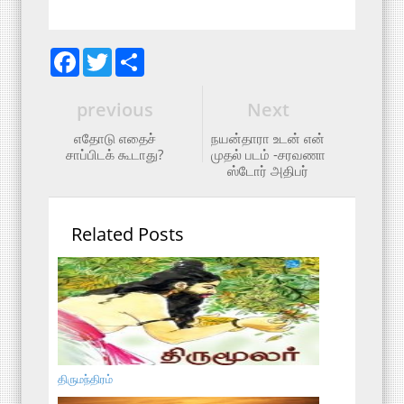
F
T
S
a
w
h
c
i
a
e
t
r
previous
Next
b
t
e
o
e
எதோடு எதைச்
நயன்தாரா உடன் என்
o
r
சாப்பிடக் கூடாது?
முதல் படம் -சரவணா
k
ஸ்டோர் அதிபர்
Related Posts
திருமந்திரம்