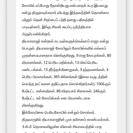
கோவில் எப்போது தோன்றியது என்பதைக் கூற இயலாது
என்று திருநாவுக்கரசர் வியந்து இத்தலத்தின் தொண்மை
மற்றும் அதன் சிறப்பைப் பற்றி தனது பதிகத்தில்
பாடியுள்ளார். இங்கு சிவன் சுயம்பு மூர்த்தியாக
அருள்பாலிக்கிறார்.
தியாகராஜர் என்றால் கடவுள்களுக்கெல்லாம் ராஜா என்று
பொருள். தியாகராஜர் கோயிலும் கோயில்களில் எல்லாம்
முதன்மையானதாக விளங்குகிறது. 9 ராஜ கோபுரங்கள், 80
விமானங்கள், 12 பெரிய மதில்கள், 13 மிகப்பெரிய
மண்டபங்கள், 15 தீர்த்தக்கிணறுகள், 3 நந்தவனங்கள், 3
பெரிய பிரகாரங்கள், 365 லிங்கங்கள் (இவை வருடத்தின்
மொத்த நாட்களை குறிப்பதாக சொல்கிறார்கள்), 100க்கும்
மேற்பட்ட சன்னதிகள், 86 விநாயகர் சிலைகள், 24க்கும்
மேற்பட்ட உள் கோயில்கள் என பிரமாண்டமாக
விளங்குகிறது.
இக்கோயிலை பெரியகோயில் என்றும் சொல்வர்.
திருவாரூரில் தியாகராஜரின் முக தரிசனம் காண்பவர்கள்,
3 கி.மீ. தொலைவிலுள்ள விளமல் சிவாலயத்தில் பாத