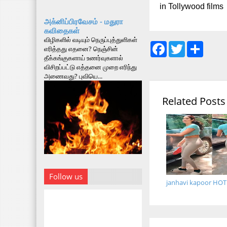
in Tollywood films
அக்னிப்பிரவேசம் - மதுரா
கவிதைகள்
விழிகளில் வடியும் நெருப்புத்துளிகள்
F
T
S
எரித்தது எதனை? நெஞ்சின்
a
w
h
தீக்கங்குகளாய் உணர்வுகளால்
c
i
a
விசிறப்பட்டு எத்தனை முறை எரிந்து
e
t
r
அணைவது? புவியெ...
b
t
e
o
e
o
r
Related Posts
k
Follow us
janhavi kapoor HOT