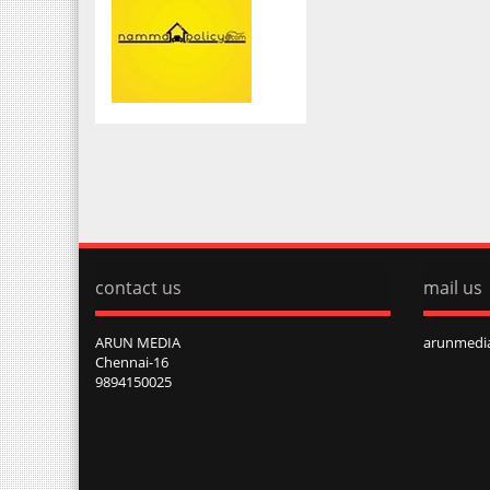
contact us
mail us
ARUN MEDIA
arunmedi
Chennai-16
9894150025