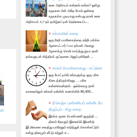
உலக அதிசயம் என்றால் என்ன? ஒன்று
உருவான பின் அதே போல் ஒன்றை
உருவாக்க முடியாது என்பது தான் உலக
அதிசயம். 👉 நம் தமிழ்நாட்டின் நெல்லையப்ப...
கர்மாவின் கதை
ஒரு ரிஷி யமலோகத்தை சுற்றி பார்க்க
ஆசைபட்டார்.! யம தர்மன் அவரது
ஆசைக்கு செவி சாய்த்து ஐயா நான்
தங்களுடன் சித்திரக் குப்தனை அனுப்புகிறேன் ...
காலம் பொன்னானது - கட்டுரை
ஒரு போட்டியில் உங்களுக்கு ஒரு பரிசு
கிடைத்திருக்கிறது. ... பரிசு
என்னவென்றால் - ஒவ்வொரு நாள்
காலையிலும் உங்கள் வங்கிக் கணக்கில் 86,400...
நீ செஞ்ச புண்ணியம் உன்னிடமே
திரும்பும் - சிறு கதை
மி
இரக்க குண பெண்மணி ஒருத்தி ...
தினம் தோறும் இலையில் இரண்டு
இட்லிகளை வைத்து யாரேனும் எடுத்துக் கொள்ளட்டும்
என்று தினமும் வீட்டு சுற்றுச் ச...