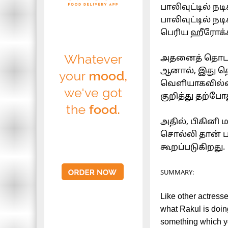
பாலிவுட்டில் நட
பாலிவுட்டில் 
பெரிய ஹீரோக்கள
அதனைத் தொடர்ந்
ஆனால், இது த
வெளியாகவில்லை
குறித்து தற்போ
அதில், பிகினி ம
சொல்லி தான் பா
கூறப்படுகிறது.
SUMMARY:
Like other actress
what Rakul is doin
something which yo