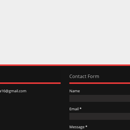
Contact Form
a16@gmail.com
Name
Email
*
Message
*