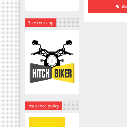
Bl
Bike rent app
Insurence policy