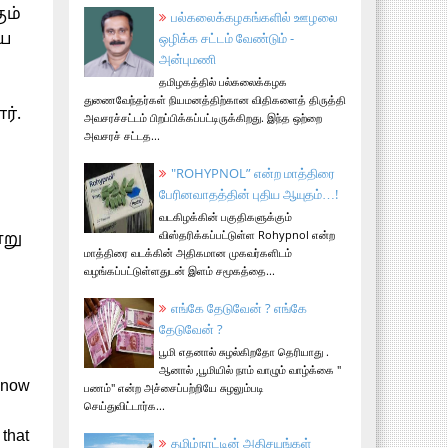
ும்
பல்கலைக்கழகங்களில் ஊழலை
ஒழிக்க சட்டம் வேண்டும் -
ிய
அன்புமணி
தமிழகத்தில் பல்கலைக்கழக
துணைவேந்தர்கள் நியமனத்திற்கான விதிகளைத் திருத்தி
ர்.
அவசரச்சட்டம் பிறப்பிக்கப்பட்டிருக்கிறது. இந்த ஒற்றை
அவசரச் சட்டத...
"ROHYPNOL” என்ற மாத்திரை
பேரினவாதத்தின் புதிய ஆயுதம்…!
வடகிழக்கின் பகுதிகளுக்கும்
விஸ்தரிக்கப்பட்டுள்ள Rohypnol என்ற
்று
மாத்திரை வடக்கின் அதிகமான முகவர்களிடம்
வழங்கப்பட்டுள்ளதுடன் இளம் சமூகத்தை...
எங்கே தேடுவேன் ? எங்கே
தேடுவேன் ?
பூமி எதனால் சுழல்கிறதோ தெரியாது .
ஆனால் ,பூமியில் நாம் வாழும் வாழ்க்கை "
 know
பணம்" என்ற அச்சைப்பற்றியே சுழலும்படி
செய்துவிட்டார்க...
that
தமிழ்நாட்டின் அதிசயங்கள்