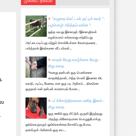
முக்கிய தகவல்
"கழுதை கெட்டால் குட்டிச் சுவர் "-
பழமொழி அர்த்தம் என்ன ?
ஒத்த வயது இளைஞர் /இளைஞிகள்
வழக்கமாய் எங்காவது சந்திப்பது
அரட்டையடிப்பது மற்றும் சொல்பேச்சை கேளாதவரை..
பார்த்தால் இவர்களை வீட்டார்கள்...
காதல் வேறு வாழ்க்கை வேறு -
சிறு கதை
*எனது நண்பன் ஒரு பெண்ணை
காதலித்தான், அந்த பெண் இவனை விட
க
வசதி, படிப்பு, வேலை, என ஒரு படி அதிகம்... திடீரென
ஒருநாள் என் நன்பன் காணாமல் போன...
பட்ச்சோந்திகலான மனித இனம் -
ில
சிறு கதை
ஒரு ஊரில் ஒரு சிட்டுக் குருவி இருந்தது.
ர
அதற்கு வினோதமான பொழுதுபோக்கு.
ஒவ்வொருவரும் ஒவ்வொன்றை சேகரிப்பது போல,
தனக்குக் பின்னால் ஒரு பை...