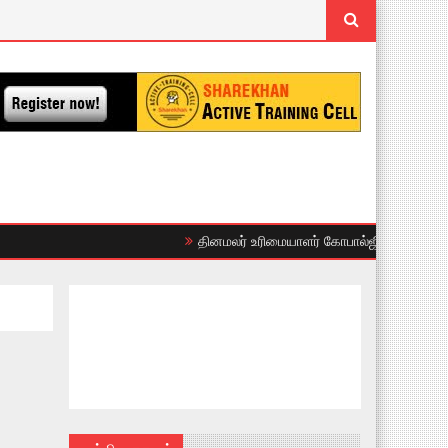
தினமலர் உரிமையாளர் கோபால்ஜி போட்ட பொய் வழ