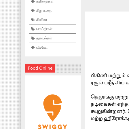
கவிதைகள்
சிறு கதை
சினிமா
செய்திகள்
தகவல்கள்
வீடியோ
Food Online
பிகினி மற்றும் 
ரகுல் ப்ரீத் சிங
தெலுங்கு மற்றும
நடிகைகள் எந்த ச
கூறுகின்றனர்.
மற்ற ஹீரோக்களுட