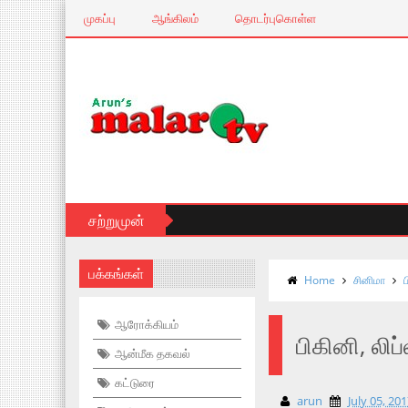
முகப்பு
ஆங்கிலம்
தொடர்புகொள்ள
சற்றுமுன்
பக்கங்கள்
Home
சினிமா
ப
ஆரோக்கியம்
பிகினி, லிப்
ஆன்மீக தகவல்
கட்டுரை
arun
July 05, 20