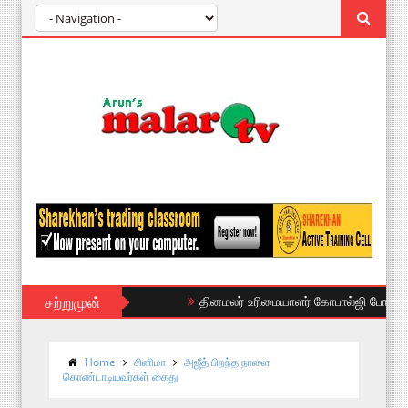
சற்றுமுன்
தினமலர் உரிமையாளர் கோபால்ஜி போட்ட பொய
Home
சினிமா
அஜீத் பிறந்த நாளை
கொண்டாடியவர்கள் கைது