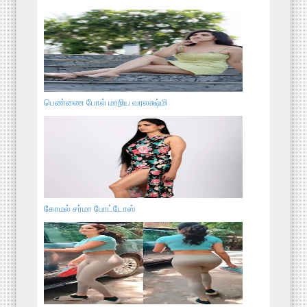
பெண்ணை போல் மாறிய வரலக்ஷ்மி
கோமல் சர்மா போட்டோஸ்