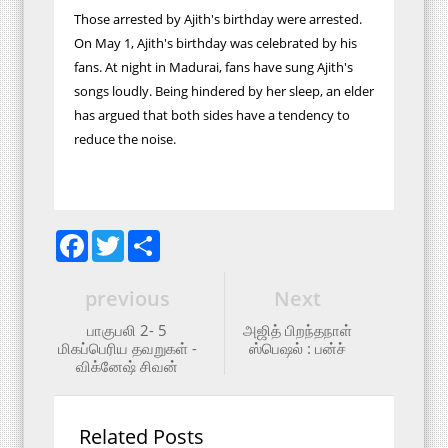
Those arrested by Ajith's birthday were arrested.
On May 1, Ajith's birthday was celebrated by his
fans. At night in Madurai, fans have sung Ajith's
songs loudly. Being hindered by her sleep, an elder
has argued that both sides have a tendency to
reduce the noise.
F
T
S
a
w
h
c
i
a
e
t
r
previous
Next
b
t
e
o
e
பாகுபலி 2- 5
அஜித் பிறந்தநாள்
o
r
மிகப்பெரிய தவறுகள் -
ஸ்பெஷல் : பன்ச்
k
விக்னேஷ் சிவன்
Related Posts